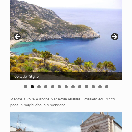
Isola del Giglio
Cala
0
1
2
3
Mentre a volte è anche piacevole visitare Grosseto ed i piccoli
paesi e borghi che la circondano.